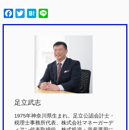
F
T
H
Li
a
wi
at
n
c
tt
e
e
e
er
n
b
a
o
o
k
足立武志
1975年神奈川県生まれ。足立公認会計士・
税理士事務所代表、株式会社マネーガーデ
ィアン代表取締役。株式投資・資産運用に