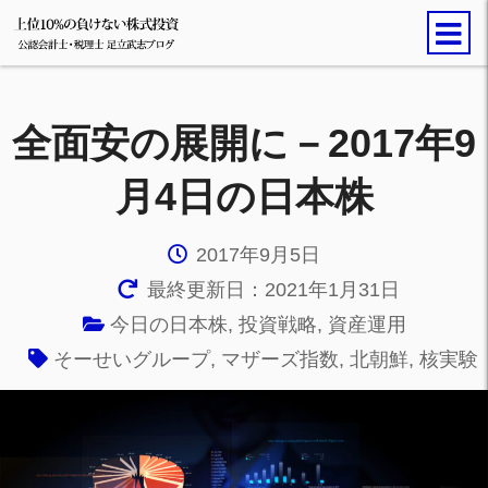
全面安の展開に－2017年9
月4日の日本株
2017年9月5日
最終更新日：2021年1月31日
今日の日本株
,
投資戦略
,
資産運用
そーせいグループ
,
マザーズ指数
,
北朝鮮
,
核実験